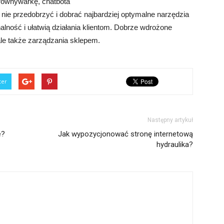
orównywarkę, chatbota
 nie przedobrzyć i dobrać najbardziej optymalne narzędzia
nalność i ułatwią działania klientom. Dobrze wdrożone
ale także zarządzania sklepem.
ter
Następny artykuł
e?
Jak wypozycjonować stronę internetową
hydraulika?