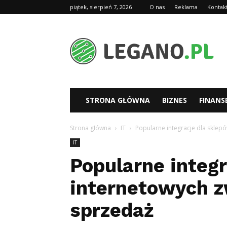
piątek, sierpień 7, 2026
O nas
Reklama
Kontak
Legano.pl
STRONA GŁÓWNA
BIZNES
FINANS
Strona główna
IT
Popularne integracje dla sklep
IT
Popularne integ
internetowych z
sprzedaż