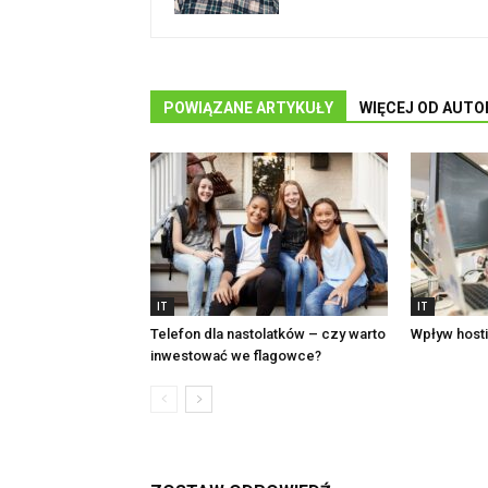
POWIĄZANE ARTYKUŁY
WIĘCEJ OD AUTO
IT
IT
Telefon dla nastolatków – czy warto
Wpływ host
inwestować we flagowce?