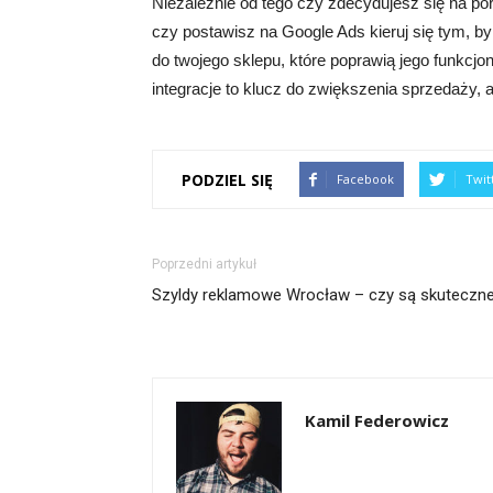
Niezależnie od tego czy zdecydujesz się na p
czy postawisz na Google Ads kieruj się tym, by
do twojego sklepu, które poprawią jego funkcjo
integracje to klucz do zwiększenia sprzedaży, 
PODZIEL SIĘ
Facebook
Twit
Poprzedni artykuł
Szyldy reklamowe Wrocław – czy są skuteczn
Kamil Federowicz