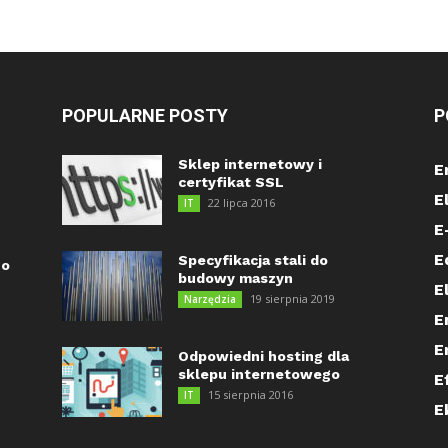
POPULARNE POSTY
P
Sklep internetowy i
E
certyfikat SSL
E
22 lipca 2016
IT
E
E
Specyfikacja stali do
go
budowy maszyn
E
19 sierpnia 2019
Narzędzia
E
E
Odpowiedni hosting dla
sklepu internetowego
E
15 sierpnia 2016
IT
E