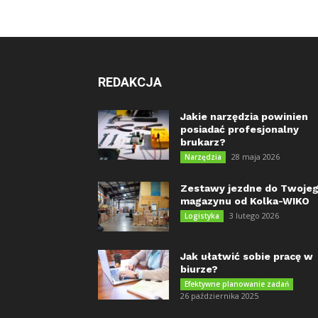
REDAKCJA
Jakie narzędzia powinien
posiadać profesjonalny
brukarz?
28 maja 2026
Narzędzia
Zestawy jezdne do Twoje
magazynu od Kolka-WIKO
3 lutego 2026
Logistyka
Jak ułatwić sobie pracę w
biurze?
Efektywne planowanie zadań
26 października 2025