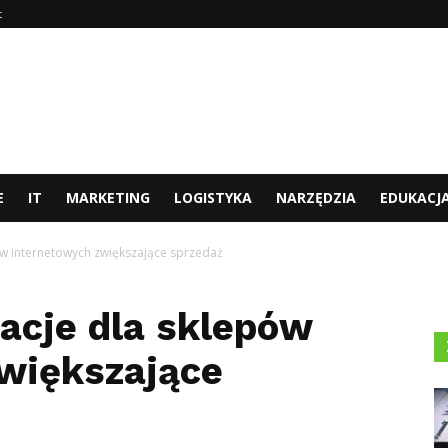
t
E
IT
MARKETING
LOGISTYKA
NARZĘDZIA
EDUKACJ
ów internetowych zwiększające sprzedaż
racje dla sklepów
większające