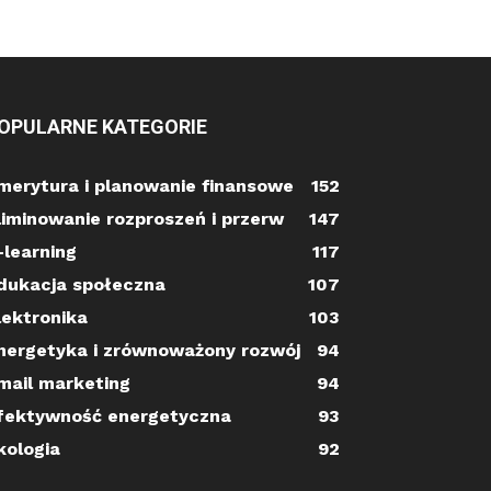
OPULARNE KATEGORIE
merytura i planowanie finansowe
152
liminowanie rozproszeń i przerw
147
-learning
117
dukacja społeczna
107
lektronika
103
nergetyka i zrównoważony rozwój
94
mail marketing
94
fektywność energetyczna
93
kologia
92