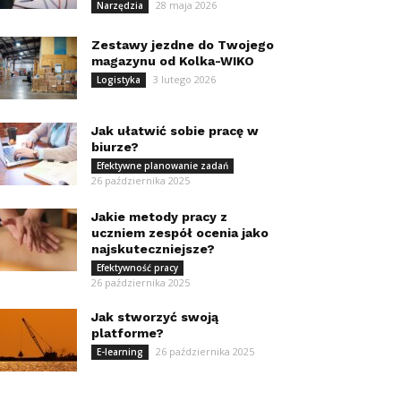
28 maja 2026
Narzędzia
Zestawy jezdne do Twojego
magazynu od Kolka-WIKO
3 lutego 2026
Logistyka
Jak ułatwić sobie pracę w
biurze?
Efektywne planowanie zadań
26 października 2025
Jakie metody pracy z
uczniem zespół ocenia jako
najskuteczniejsze?
Efektywność pracy
26 października 2025
Jak stworzyć swoją
platforme?
26 października 2025
E-learning