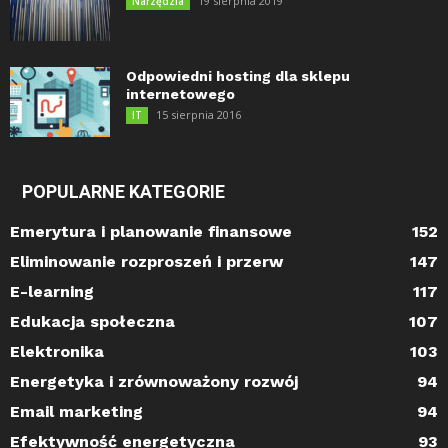
19 sierpnia 2019
Narzędzia
Odpowiedni hosting dla sklepu
internetowego
15 sierpnia 2016
IT
POPULARNE KATEGORIE
Emerytura i planowanie finansowe
152
Eliminowanie rozproszeń i przerw
147
E-learning
117
Edukacja społeczna
107
Elektronika
103
Energetyka i zrównoważony rozwój
94
Email marketing
94
Efektywność energetyczna
93