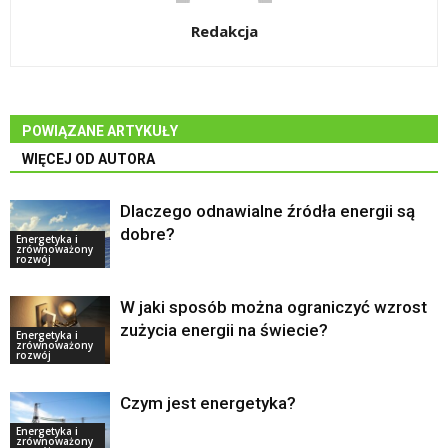
Redakcja
POWIĄZANE ARTYKUŁY
WIĘCEJ OD AUTORA
Dlaczego odnawialne źródła energii są
dobre?
Energetyka i
zrównoważony
rozwój
W jaki sposób można ograniczyć wzrost
zużycia energii na świecie?
Energetyka i
zrównoważony
rozwój
Czym jest energetyka?
Energetyka i
zrównoważony