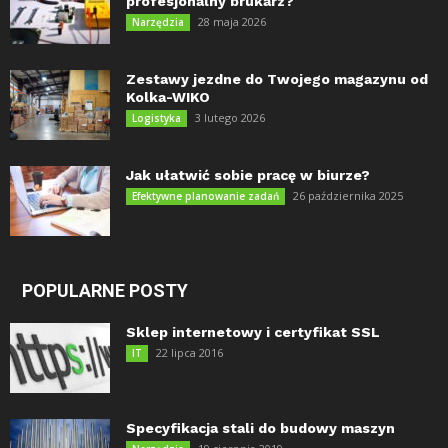
profesjonalny brukarz?
28 maja 2026
Narzędzia
Zestawy jezdne do Twojego magazynu od
Kolka-WIKO
3 lutego 2026
Logistyka
Jak ułatwić sobie pracę w biurze?
26 października 2025
Efektywne planowanie zadań
POPULARNE POSTY
Sklep internetowy i certyfikat SSL
22 lipca 2016
IT
Specyfikacja stali do budowy maszyn