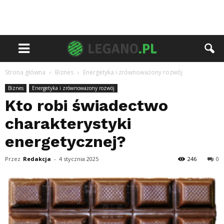
Strona główna
Biznes
Energetyka i zrównoważony rozwój
Biznes
Energetyka i zrównoważony rozwój
Kto robi świadectwo
charakterystyki
energetycznej?
Przez
Redakcja
-
4 stycznia 2025
246
0