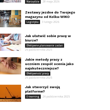
28 maja 2026
Narzędzia
Zestawy jezdne do Twojego
magazynu od Kolka-WIKO
3 lutego 2026
Logistyka
Jak ułatwić sobie pracę w
biurze?
Efektywne planowanie zadań
26 października 2025
Jakie metody pracy z
uczniem zespół ocenia jako
najskuteczniejsze?
Efektywność pracy
26 października 2025
Jak stworzyć swoją
platforme?
26 października 2025
E-learning