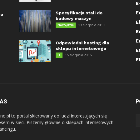
E
E
Specyfikacja stali do
go
budowy maszyn
E
19 sierpnia 2019
Narzędzia
E
E
Odpowiedni hosting dla
sklepu internetowego
E
15 sierpnia 2016
IT
E
NAS
P
no.pl to portal skierowany do ludzi interesujących się
esem w sieci. Piszemy głównie o sklepach internetowych i
lancingu.