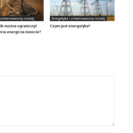
i zrównoważony rozwój
Energetyka i zrównoważony rozwój
sób można ograniczyć
Czym jest energetyka?
cia energii na świecie?