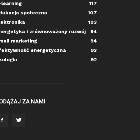
-learning
117
dukacja społeczna
107
lektronika
103
nergetyka i zrównoważony rozwój
94
mail marketing
94
fektywność energetyczna
93
kologia
92
ODĄŻAJ ZA NAMI