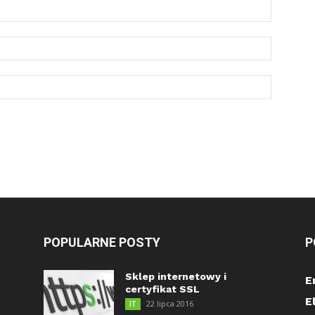
POPULARNE POSTY
P
Sklep internetowy i
E
certyfikat SSL
E
22 lipca 2016
IT