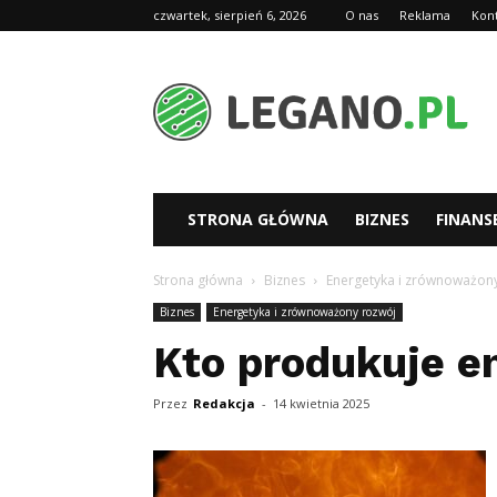
czwartek, sierpień 6, 2026
O nas
Reklama
Kon
Legano.pl
STRONA GŁÓWNA
BIZNES
FINANS
Strona główna
Biznes
Energetyka i zrównoważon
Biznes
Energetyka i zrównoważony rozwój
Kto produkuje e
Przez
Redakcja
-
14 kwietnia 2025