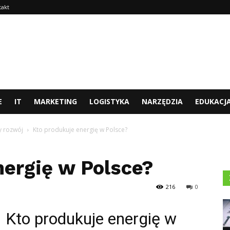
takt
E
IT
MARKETING
LOGISTYKA
NARZĘDZIA
EDUKACJ
y rozwój
Kto produkuje energię w Polsce?
nergię w Polsce?
216
0
Kto produkuje energię w