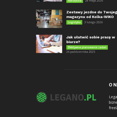
28 maja 2026
Narzędzia
Zestawy jezdne do Twoje
magazynu od Kolka-WIKO
3 lutego 2026
Logistyka
Jak ułatwić sobie pracę w
biurze?
Efektywne planowanie zadań
26 października 2025
O 
Lega
bizn
free