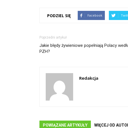
PODZIEL SIĘ
Facebook
Twit
Poprzedni artykuł
Jakie błędy żywieniowe popełniają Polacy wedł
PZH?
Redakcja
POWIĄZANE ARTYKUŁY
WIĘCEJ OD AUTO