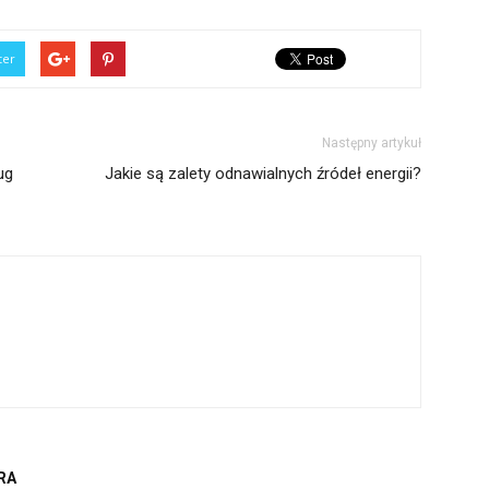
ter
Następny artykuł
ug
Jakie są zalety odnawialnych źródeł energii?
RA