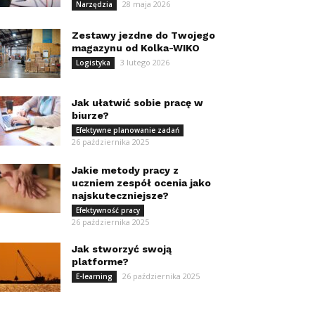
28 maja 2026
Narzędzia
Zestawy jezdne do Twojego
magazynu od Kolka-WIKO
3 lutego 2026
Logistyka
Jak ułatwić sobie pracę w
biurze?
Efektywne planowanie zadań
26 października 2025
Jakie metody pracy z
uczniem zespół ocenia jako
najskuteczniejsze?
Efektywność pracy
26 października 2025
Jak stworzyć swoją
platforme?
26 października 2025
E-learning