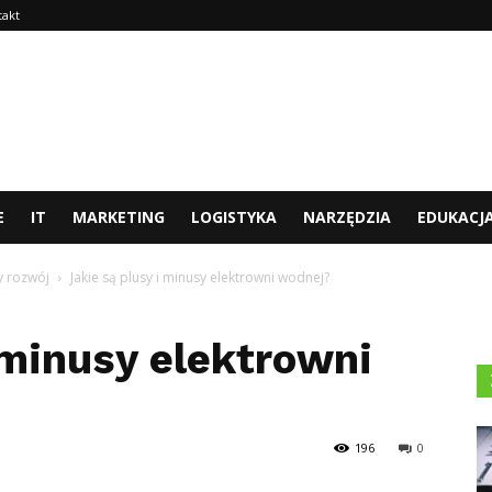
takt
E
IT
MARKETING
LOGISTYKA
NARZĘDZIA
EDUKACJ
y rozwój
Jakie są plusy i minusy elektrowni wodnej?
 minusy elektrowni
196
0