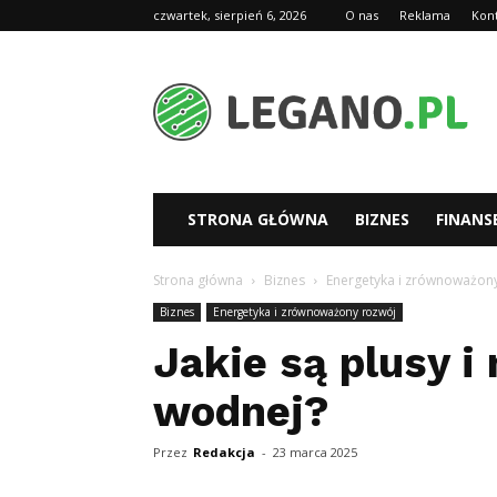
czwartek, sierpień 6, 2026
O nas
Reklama
Kon
Legano.pl
STRONA GŁÓWNA
BIZNES
FINANS
Strona główna
Biznes
Energetyka i zrównoważon
Biznes
Energetyka i zrównoważony rozwój
Jakie są plusy i
wodnej?
Przez
Redakcja
-
23 marca 2025