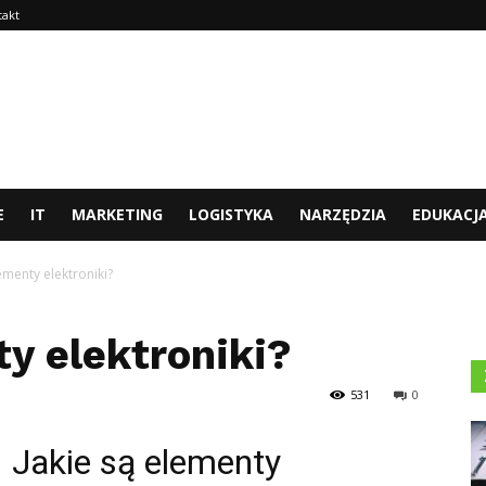
takt
E
IT
MARKETING
LOGISTYKA
NARZĘDZIA
EDUKACJ
lementy elektroniki?
y elektroniki?
531
0
Jakie są elementy