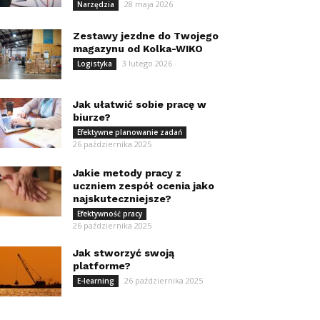
28 maja 2026
Narzędzia
Zestawy jezdne do Twojego
magazynu od Kolka-WIKO
3 lutego 2026
Logistyka
Jak ułatwić sobie pracę w
biurze?
Efektywne planowanie zadań
26 października 2025
Jakie metody pracy z
uczniem zespół ocenia jako
najskuteczniejsze?
Efektywność pracy
26 października 2025
Jak stworzyć swoją
platforme?
26 października 2025
E-learning