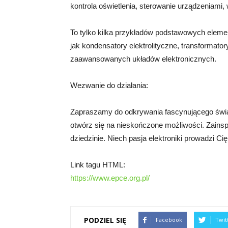
kontrola oświetlenia, sterowanie urządzeniami, w
To tylko kilka przykładów podstawowych element
jak kondensatory elektrolityczne, transformato
zaawansowanych układów elektronicznych.
Wezwanie do działania:
Zapraszamy do odkrywania fascynującego świata 
otwórz się na nieskończone możliwości. Zainspir
dziedzinie. Niech pasja elektroniki prowadzi Ci
Link tagu HTML:
https://www.epce.org.pl/
PODZIEL SIĘ
Facebook
Twit