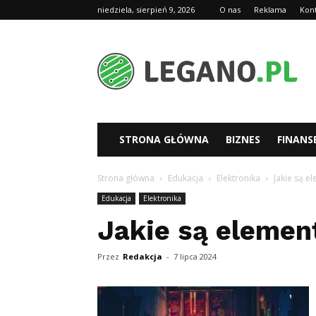
niedziela, sierpień 9, 2026
O nas
Reklama
Kon
Legano.pl
STRONA GŁÓWNA
BIZNES
FINANS
Strona główna
Edukacja
Elektronika
Jakie są e
Edukacja
Elektronika
Jakie są element
Przez
Redakcja
-
7 lipca 2024