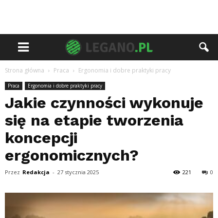
Strona główna
Praca
Ergonomia i dobre praktyki pracy
Praca
Ergonomia i dobre praktyki pracy
Jakie czynności wykonuje
się na etapie tworzenia
koncepcji
ergonomicznych?
Przez
Redakcja
-
27 stycznia 2025
221
0