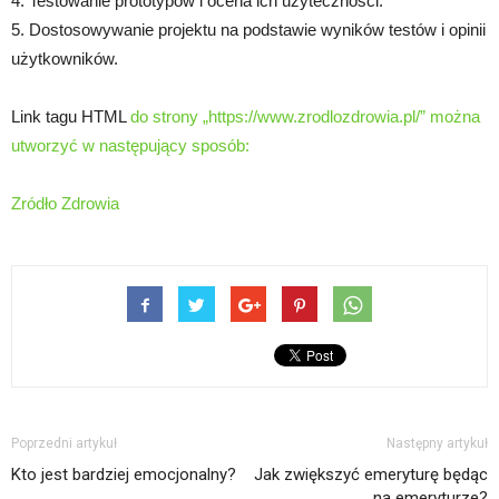
4. Testowanie prototypów i ocena ich użyteczności.
5. Dostosowywanie projektu na podstawie wyników testów i opinii
użytkowników.
Link tagu HTML
do strony „https://www.zrodlozdrowia.pl/” można
utworzyć w następujący sposób:
Zródło Zdrowia
Poprzedni artykuł
Następny artykuł
Kto jest bardziej emocjonalny?
Jak zwiększyć emeryturę będąc
na emeryturze?