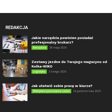
REDAKCJA
Jakie narzędzia powinien posiadać
profesjonalny brukarz?
28 maja 2026
Narzędzia
Zestawy jezdne do Twojego magazynu od
Kolka-WIKO
3 lutego 2026
Logistyka
Jak ułatwić sobie pracę w biurze?
26 października 2025
Efektywne planowanie zadań