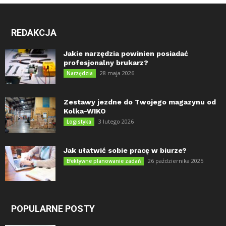
REDAKCJA
Jakie narzędzia powinien posiadać
profesjonalny brukarz?
28 maja 2026
Narzędzia
Zestawy jezdne do Twojego magazynu od
Kolka-WIKO
3 lutego 2026
Logistyka
Jak ułatwić sobie pracę w biurze?
26 października 2025
Efektywne planowanie zadań
POPULARNE POSTY