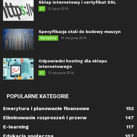
Sklep internetowy i certyfikat SSL
22 lipca 2016
IT
Specyfikacja stali do budowy maszyn
19 sierpnia 2019
Narzędzia
Odpowiedni hosting dla sklepu
internetowego
15 sierpnia 2016
IT
POPULARNE KATEGORIE
Emerytura i planowanie finansowe
152
Eliminowanie rozproszeń i przerw
147
E-learning
117
Edukacja społeczna
107