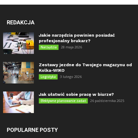
REDAKCJA
Jakie narzędzia powinien posiadać
profesjonalny brukarz?
28 maja 2026
Narzędzia
Zestawy jezdne do Twojego magazynu od
Kolka-WIKO
3 lutego 2026
Logistyka
Jak ułatwić sobie pracę w biurze?
26 października 2025
Efektywne planowanie zadań
POPULARNE POSTY