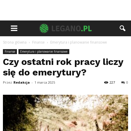
Strona główna
Finanse
Emerytura i planowanie finansowe
Finanse
Emerytura i planowanie finansowe
Czy ostatni rok pracy liczy
się do emerytury?
Przez
Redakcja
-
1 marca 2025
227
0