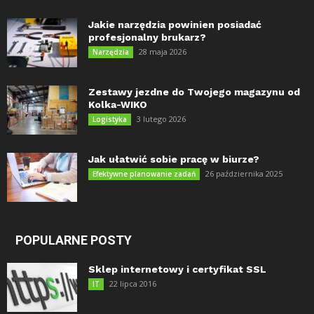
Jakie narzędzia powinien posiadać
profesjonalny brukarz?
28 maja 2026
Narzędzia
Zestawy jezdne do Twojego magazynu od
Kolka-WIKO
3 lutego 2026
Logistyka
Jak ułatwić sobie pracę w biurze?
26 października 2025
Efektywne planowanie zadań
POPULARNE POSTY
Sklep internetowy i certyfikat SSL
22 lipca 2016
IT