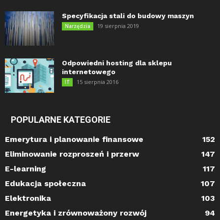
Specyfikacja stali do budowy maszyn
19 sierpnia 2019
Narzędzia
Odpowiedni hosting dla sklepu
internetowego
15 sierpnia 2016
IT
POPULARNE KATEGORIE
Emerytura i planowanie finansowe
152
Eliminowanie rozproszeń i przerw
147
E-learning
117
Edukacja społeczna
107
Elektronika
103
Energetyka i zrównoważony rozwój
94