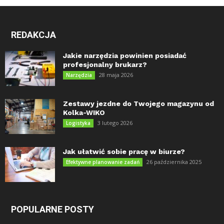
REDAKCJA
Jakie narzędzia powinien posiadać
profesjonalny brukarz?
28 maja 2026
Narzędzia
Zestawy jezdne do Twojego magazynu od
Kolka-WIKO
3 lutego 2026
Logistyka
Jak ułatwić sobie pracę w biurze?
26 października 2025
Efektywne planowanie zadań
POPULARNE POSTY