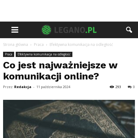
Strona główna
Praca
Efektywna komunikacja na odległość
Praca
Efektywna komunikacja na odległość
Co jest najważniejsze w
komunikacji online?
Przez
Redakcja
-
11 października 2024
293
0