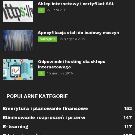
Sklep internetowy i certyfikat SSL
22 lipca 2016
IT
Specyfikacja stali do budowy maszyn
19 sierpnia 2019
Narzędzia
Odpowiedni hosting dla sklepu
internetowego
15 sierpnia 2016
IT
POPULARNE KATEGORIE
Emerytura i planowanie finansowe
152
Eliminowanie rozproszeń i przerw
147
E-learning
117