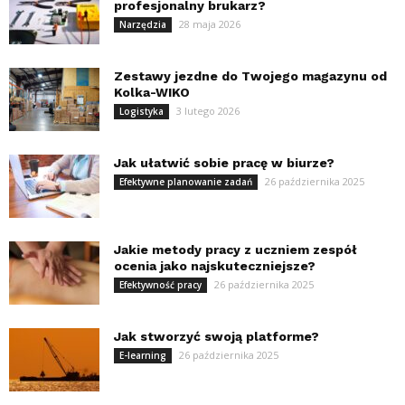
profesjonalny brukarz?
28 maja 2026
Narzędzia
Zestawy jezdne do Twojego magazynu od
Kolka-WIKO
3 lutego 2026
Logistyka
Jak ułatwić sobie pracę w biurze?
26 października 2025
Efektywne planowanie zadań
Jakie metody pracy z uczniem zespół
ocenia jako najskuteczniejsze?
26 października 2025
Efektywność pracy
Jak stworzyć swoją platforme?
26 października 2025
E-learning