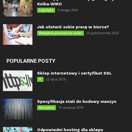
Kolka-WIKO
3 lutego 2026
Logistyka
Jak ułatwić sobie pracę w biurze?
26 października 2025
Efektywne planowanie zadań
POPULARNE POSTY
Sklep internetowy i certyfikat SSL
22 lipca 2016
IT
Specyfikacja stali do budowy maszyn
19 sierpnia 2019
Narzędzia
Odpowiedni hosting dla sklepu