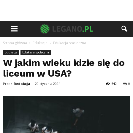
Strona główna
Edukacja
Edukacja społeczna
Edukacja
Edukacja społeczna
W jakim wieku idzie się do
liceum w USA?
Przez
Redakcja
-
20 stycznia 2024
542
0