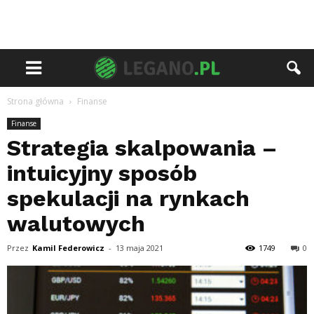
Strona główna
Finanse
Finanse
Strategia skalpowania –
intuicyjny sposób
spekulacji na rynkach
walutowych
Przez
Kamil Federowicz
-
13 maja 2021
1749
0