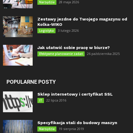
28 maja 2026
Narzędzia
Zestawy jezdne do Twojego magazynu od
Kolka-WIKO
3 lutego 2026
Logistyka
Jak ułatwić sobie pracę w biurze?
26 października 2025
Efektywne planowanie zadań
POPULARNE POSTY
Sklep internetowy i certyfikat SSL
22 lipca 2016
IT
Specyfikacja stali do budowy maszyn
19 sierpnia 2019
Narzędzia