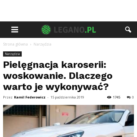
Strona główna
Narzędzia
Narzędzia
Pielęgnacja karoserii:
woskowanie. Dlaczego
warto je wykonywać?
Przez
Kamil Federowicz
-
15 października 2019
1745
0