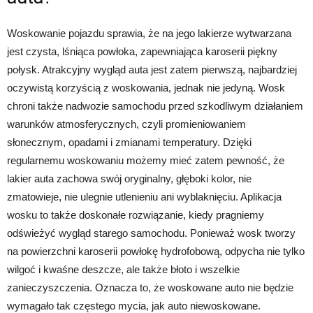
Woskowanie pojazdu sprawia, że na jego lakierze wytwarzana
jest czysta, lśniąca powłoka, zapewniająca karoserii piękny
połysk. Atrakcyjny wygląd auta jest zatem pierwszą, najbardziej
oczywistą korzyścią z woskowania, jednak nie jedyną. Wosk
chroni także nadwozie samochodu przed szkodliwym działaniem
warunków atmosferycznych, czyli promieniowaniem
słonecznym, opadami i zmianami temperatury. Dzięki
regularnemu woskowaniu możemy mieć zatem pewność, że
lakier auta zachowa swój oryginalny, głęboki kolor, nie
zmatowieje, nie ulegnie utlenieniu ani wyblaknięciu. Aplikacja
wosku to także doskonałe rozwiązanie, kiedy pragniemy
odświeżyć wygląd starego samochodu. Ponieważ wosk tworzy
na powierzchni karoserii powłokę hydrofobową, odpycha nie tylko
wilgoć i kwaśne deszcze, ale także błoto i wszelkie
zanieczyszczenia. Oznacza to, że woskowane auto nie będzie
wymagało tak częstego mycia, jak auto niewoskowane.