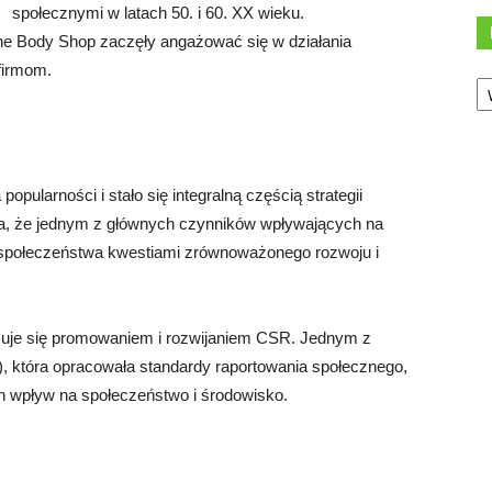
społecznymi w latach 50. i 60. XX wieku.
The Body Shop zaczęły angażować się w działania
firmom.
Ka
pularności i stało się integralną częścią strategii
ża, że jednym z głównych czynników wpływających na
społeczeństwa kwestiami zrównoważonego rozwoju i
zajmuje się promowaniem i rozwijaniem CSR. Jednym z
RI), która opracowała standardy raportowania społecznego,
ch wpływ na społeczeństwo i środowisko.