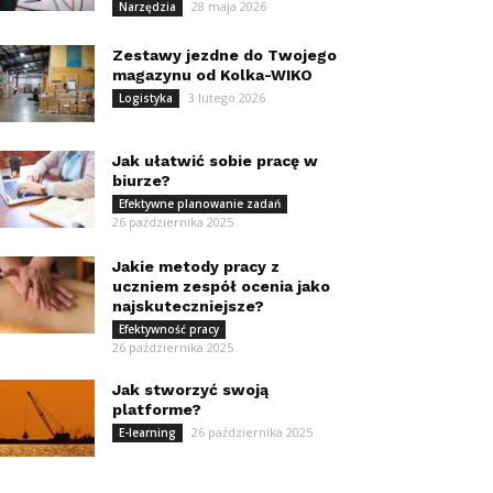
28 maja 2026
Narzędzia
Zestawy jezdne do Twojego
magazynu od Kolka-WIKO
3 lutego 2026
Logistyka
Jak ułatwić sobie pracę w
biurze?
Efektywne planowanie zadań
26 października 2025
Jakie metody pracy z
uczniem zespół ocenia jako
najskuteczniejsze?
Efektywność pracy
26 października 2025
Jak stworzyć swoją
platforme?
26 października 2025
E-learning