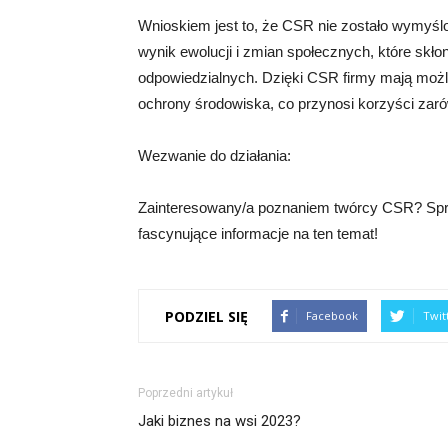
Wnioskiem jest to, że CSR nie zostało wymyślo
wynik ewolucji i zmian społecznych, które skło
odpowiedzialnych. Dzięki CSR firmy mają możl
ochrony środowiska, co przynosi korzyści zaró
Wezwanie do działania:
Zainteresowany/a poznaniem twórcy CSR? Spraw
fascynujące informacje na ten temat!
PODZIEL SIĘ
Facebook
Twit
Poprzedni artykuł
Jaki biznes na wsi 2023?