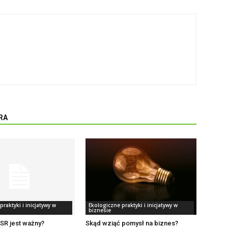
RA
raktyki i inicjatywy w
Ekologiczne praktyki i inicjatywy w
biznesie
SR jest ważny?
Skąd wziąć pomysł na biznes?