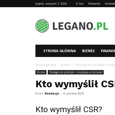
piątek, sierpień 7, 2026
O nas
Reklama
Kontak
Legano.pl
STRONA GŁÓWNA
BIZNES
FINANS
Strona główna
Biznes
Ekologiczne praktyki i inicj
Biznes
Ekologiczne praktyki i inicjatywy w biznesie
Kto wymyślił C
Przez
Redakcja
-
4 czerwca 2025
Kto wymyślił CSR?