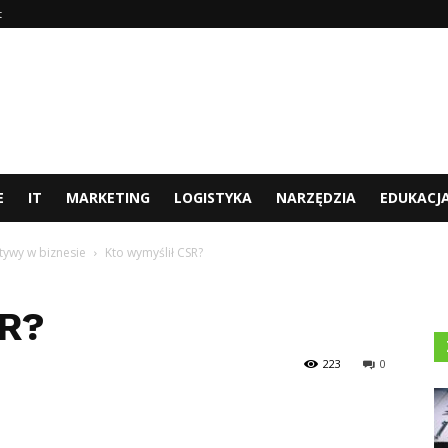
t
E
IT
MARKETING
LOGISTYKA
NARZĘDZIA
EDUKACJ
atywy w biznesie
Kto wymyślił CSR?
SR?
223
0