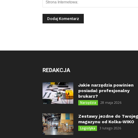
REDAKCJA
Jakie narzędzia powinien
posiadać profesjonalny
brukarz?
28 maja 2026
Narzędzia
Zestawy jezdne do Twoje
magazynu od Kolka-WIKO
3 lutego 2026
Logistyka