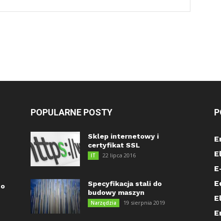
POPULARNE POSTY
P
Sklep internetowy i
E
certyfikat SSL
E
22 lipca 2016
IT
E
E
Specyfikacja stali do
go
budowy maszyn
E
19 sierpnia 2019
Narzędzia
E