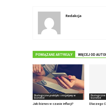
Redakcja
POWIĄZANE ARTYKUŁY
WIĘCEJ OD AUTO
Ekologiczne praktyki i inicjatywy w
Ekologiczne p
biznesie
biznesie
Jaki biznes w czasie inflacji?
Dlaczego C