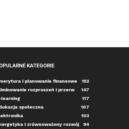
OPULARNE KATEGORIE
merytura i planowanie finansowe
152
liminowanie rozproszeń i przerw
147
-learning
117
dukacja społeczna
107
lektronika
103
nergetyka i zrównoważony rozwój
94