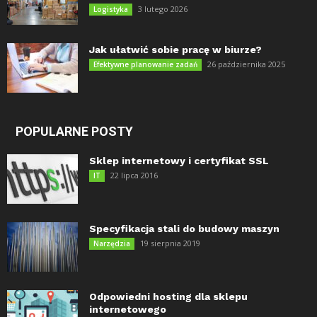
3 lutego 2026
Logistyka
Jak ułatwić sobie pracę w biurze?
26 października 2025
Efektywne planowanie zadań
POPULARNE POSTY
Sklep internetowy i certyfikat SSL
22 lipca 2016
IT
Specyfikacja stali do budowy maszyn
19 sierpnia 2019
Narzędzia
Odpowiedni hosting dla sklepu
internetowego