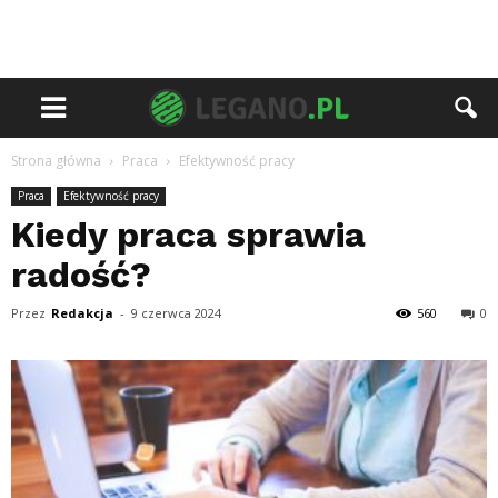
Strona główna
Praca
Efektywność pracy
Praca
Efektywność pracy
Kiedy praca sprawia
radość?
Przez
Redakcja
-
9 czerwca 2024
560
0