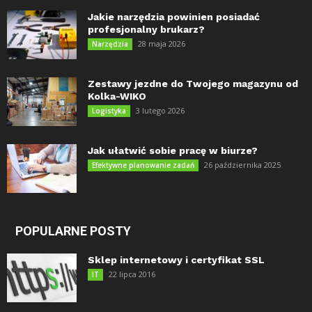
Jakie narzędzia powinien posiadać
profesjonalny brukarz?
28 maja 2026
Narzędzia
Zestawy jezdne do Twojego magazynu od
Kolka-WIKO
3 lutego 2026
Logistyka
Jak ułatwić sobie pracę w biurze?
26 października 2025
Efektywne planowanie zadań
POPULARNE POSTY
Sklep internetowy i certyfikat SSL
22 lipca 2016
IT