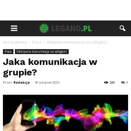
Strona główna
Praca
Efektywna komunikacja na odległość
Praca
Efektywna komunikacja na odległość
Jaka komunikacja w
grupie?
Przez
Redakcja
-
18 sierpnia 2025
280
0