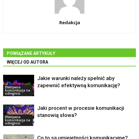
Redakcja
POWIĄZANE ARTYKUŁY
WIĘCEJ OD AUTORA
Jakie warunki należy spełnić aby
zapewnić efektywną komunikację?
Efektywna
komunikacja na
odległość
Jaki procent w procesie komunikacji
stanowią słowa?
Efektywna
komunikacja na
odległość
Co to są umiejętności komunikacyjne?