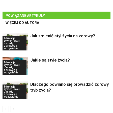
POWIĄZANE ARTYKUŁY
WIĘCEJ OD AUTORA
Jak zmienić styl życia na zdrowy?
Edukacja
żywieniowa i
zasady
zdrowego
odżywiania
Jakie są style życia?
Edukacja
żywieniowa i
zasady
zdrowego
odżywiania
Dlaczego powinno się prowadzić zdrowy
Edukacja
żywieniowa i
tryb życia?
zasady
zdrowego
odżywiania