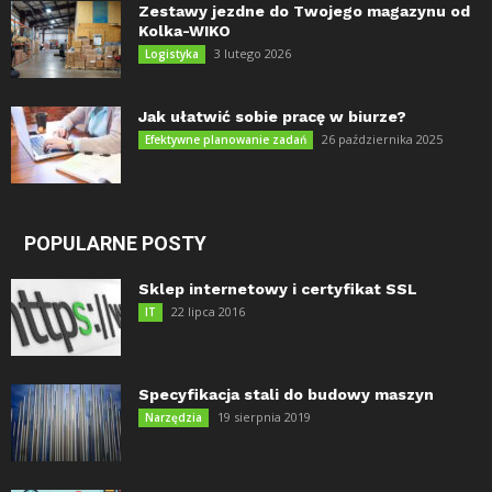
Zestawy jezdne do Twojego magazynu od
Kolka-WIKO
3 lutego 2026
Logistyka
Jak ułatwić sobie pracę w biurze?
26 października 2025
Efektywne planowanie zadań
POPULARNE POSTY
Sklep internetowy i certyfikat SSL
22 lipca 2016
IT
Specyfikacja stali do budowy maszyn
19 sierpnia 2019
Narzędzia