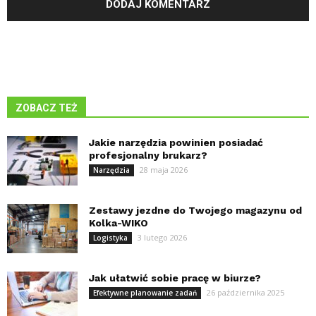
ZOBACZ TEŻ
Jakie narzędzia powinien posiadać
profesjonalny brukarz?
28 maja 2026
Narzędzia
Zestawy jezdne do Twojego magazynu od
Kolka-WIKO
3 lutego 2026
Logistyka
Jak ułatwić sobie pracę w biurze?
26 października 2025
Efektywne planowanie zadań