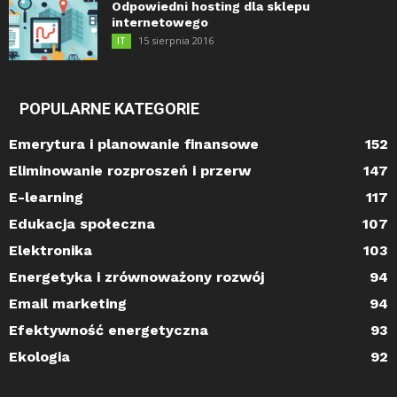
Odpowiedni hosting dla sklepu
internetowego
15 sierpnia 2016
IT
POPULARNE KATEGORIE
Emerytura i planowanie finansowe
152
Eliminowanie rozproszeń i przerw
147
E-learning
117
Edukacja społeczna
107
Elektronika
103
Energetyka i zrównoważony rozwój
94
Email marketing
94
Efektywność energetyczna
93
Ekologia
92