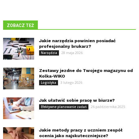
ZOBACZ TEŻ
Jakie narzędzia powinien posiadać
profesjonalny brukarz?
28 maja 2026
Narzędzia
Zestawy jezdne do Twojego magazynu od
Kolka-WIKO
3 lutego 2026
Logistyka
Jak ułatwić sobie pracę w biurze?
26 października 2025
Efektywne planowanie zadań
Jakie metody pracy z uczniem zespół
ocenia jako najskuteczniejsze?