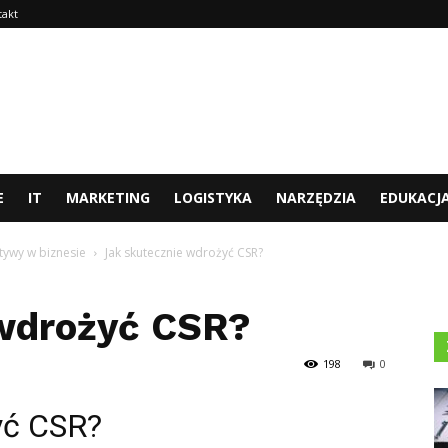
takt
E
IT
MARKETING
LOGISTYKA
NARZĘDZIA
EDUKACJ
atywy w biznesie
Jak skutecznie wdrożyć CSR?
 wdrożyć CSR?
198
0
yć CSR?