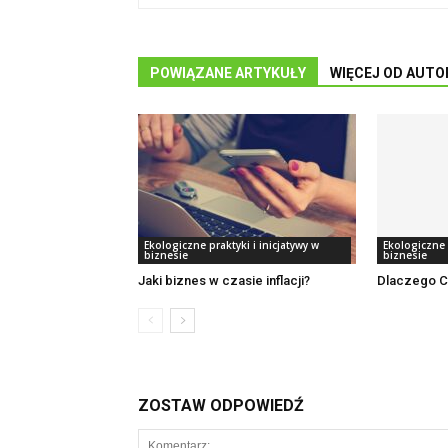
POWIĄZANE ARTYKUŁY
WIĘCEJ OD AUTO
Ekologiczne praktyki i inicjatywy w
Ekologiczne p
biznesie
biznesie
Jaki biznes w czasie inflacji?
Dlaczego C
ZOSTAW ODPOWIEDŹ