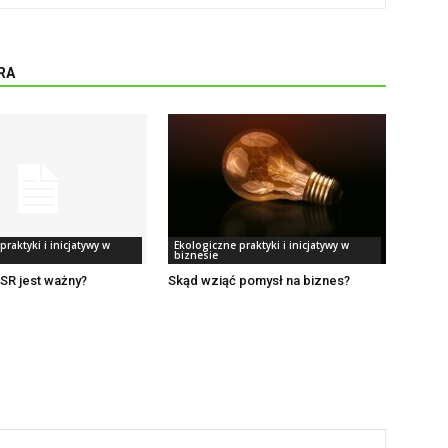
RA
raktyki i inicjatywy w
Ekologiczne praktyki i inicjatywy w
biznesie
SR jest ważny?
Skąd wziąć pomysł na biznes?