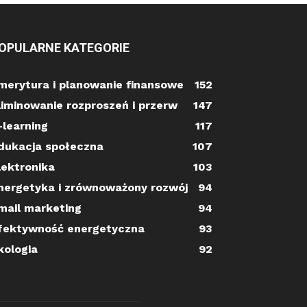
OPULARNE KATEGORIE
merytura i planowanie finansowe
152
liminowanie rozproszeń i przerw
147
-learning
117
dukacja społeczna
107
lektronika
103
nergetyka i zrównoważony rozwój
94
mail marketing
94
fektywność energetyczna
93
kologia
92