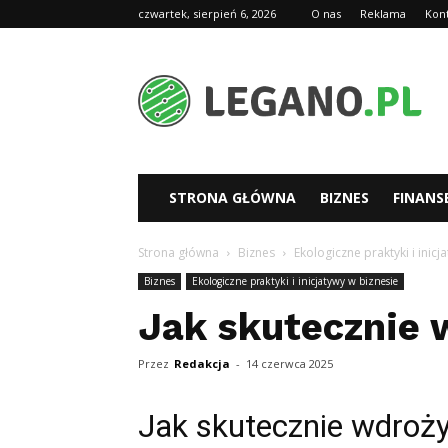
czwartek, sierpień 6, 2026
O nas
Reklama
Kon
Legano.pl
STRONA GŁÓWNA
BIZNES
FINANS
Strona główna
Biznes
Ekologiczne praktyki i inicj
Biznes
Ekologiczne praktyki i inicjatywy w biznesie
Jak skutecznie
Przez
Redakcja
-
14 czerwca 2025
Jak skutecznie wdroż