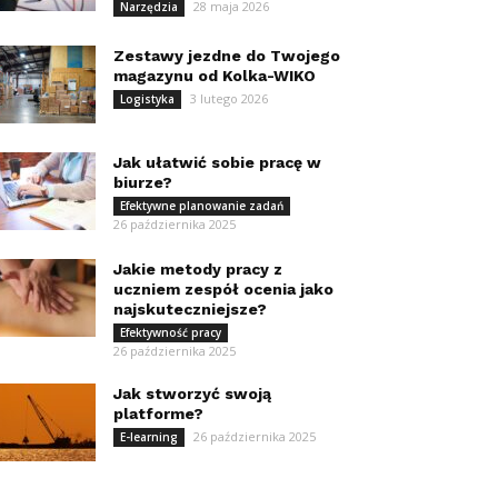
28 maja 2026
Narzędzia
Zestawy jezdne do Twojego
magazynu od Kolka-WIKO
3 lutego 2026
Logistyka
Jak ułatwić sobie pracę w
biurze?
Efektywne planowanie zadań
26 października 2025
Jakie metody pracy z
uczniem zespół ocenia jako
najskuteczniejsze?
Efektywność pracy
26 października 2025
Jak stworzyć swoją
platforme?
26 października 2025
E-learning