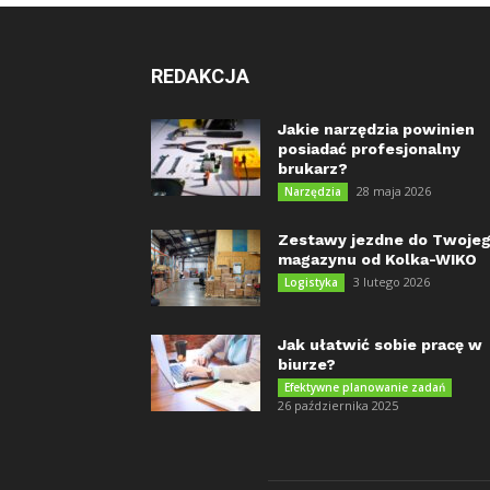
REDAKCJA
Jakie narzędzia powinien
posiadać profesjonalny
brukarz?
28 maja 2026
Narzędzia
Zestawy jezdne do Twoje
magazynu od Kolka-WIKO
3 lutego 2026
Logistyka
Jak ułatwić sobie pracę w
biurze?
Efektywne planowanie zadań
26 października 2025