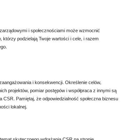
pozarządowymi i społecznościami może wzmocnić
tórzy podzielają Twoje wartości i cele, i razem
ego.
aangażowania i konsekwencji. Określenie celów,
h projektów, pomiar postępów i współpraca z innymi są
 CSR. Pamiętaj, że odpowiedzialność społeczna biznesu
ości lokalnej.
 temat skutecznego wdrażania CSR na stronie