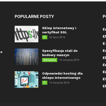
POPULARNE POSTY
P
Sklep internetowy i
E
certyfikat SSL
E
22 lipca 2016
IT
E
E
Specyfikacja stali do
go
budowy maszyn
E
19 sierpnia 2019
Narzędzia
E
E
Odpowiedni hosting dla
sklepu internetowego
E
15 sierpnia 2016
IT
E