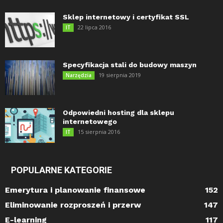
Sklep internetowy i certyfikat SSL
22 lipca 2016
IT
Specyfikacja stali do budowy maszyn
19 sierpnia 2019
Narzędzia
Odpowiedni hosting dla sklepu
internetowego
15 sierpnia 2016
IT
POPULARNE KATEGORIE
Emerytura i planowanie finansowe
152
Eliminowanie rozproszeń i przerw
147
E-learning
117