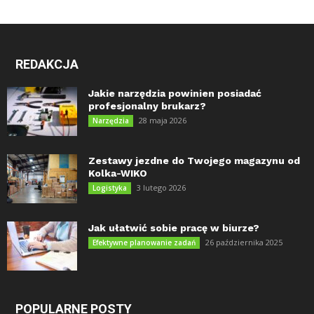
REDAKCJA
Jakie narzędzia powinien posiadać
profesjonalny brukarz?
28 maja 2026
Narzędzia
Zestawy jezdne do Twojego magazynu od
Kolka-WIKO
3 lutego 2026
Logistyka
Jak ułatwić sobie pracę w biurze?
26 października 2025
Efektywne planowanie zadań
POPULARNE POSTY