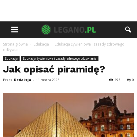
Strona główna
Edukacja
Edukacja żywieniowa i zasady zdrowego
odżywiania
Edukacja
Edukacja żywieniowa i zasady zdrowego odżywiania
Jak opisać piramidę?
Przez
Redakcja
-
11 marca 2025
195
0