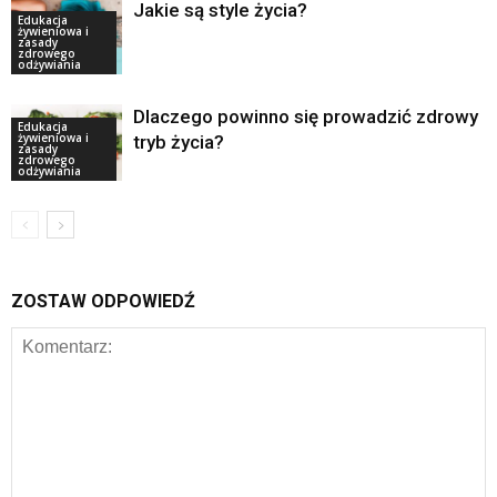
Jakie są style życia?
Edukacja
żywieniowa i
zasady
zdrowego
odżywiania
Dlaczego powinno się prowadzić zdrowy
Edukacja
żywieniowa i
tryb życia?
zasady
zdrowego
odżywiania
ZOSTAW ODPOWIEDŹ