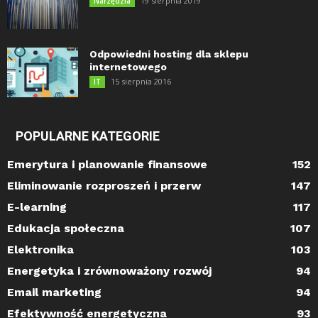
19 sierpnia 2019
Narzędzia
Odpowiedni hosting dla sklepu
internetowego
15 sierpnia 2016
IT
POPULARNE KATEGORIE
Emerytura i planowanie finansowe
152
Eliminowanie rozproszeń i przerw
147
E-learning
117
Edukacja społeczna
107
Elektronika
103
Energetyka i zrównoważony rozwój
94
Email marketing
94
Efektywność energetyczna
93