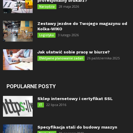
profesjonalny brukarz?
28 maja 2026
Narzędzia
Zestawy jezdne do Twojego magazynu od
Kolka-WIKO
3 lutego 2026
Logistyka
Jak ułatwić sobie pracę w biurze?
26 października 2025
Efektywne planowanie zadań
POPULARNE POSTY
Sklep internetowy i certyfikat SSL
22 lipca 2016
IT
Specyfikacja stali do budowy maszyn