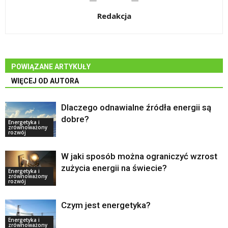
Redakcja
POWIĄZANE ARTYKUŁY
WIĘCEJ OD AUTORA
Dlaczego odnawialne źródła energii są
dobre?
Energetyka i
zrównoważony
rozwój
W jaki sposób można ograniczyć wzrost
zużycia energii na świecie?
Energetyka i
zrównoważony
rozwój
Czym jest energetyka?
Energetyka i
zrównoważony