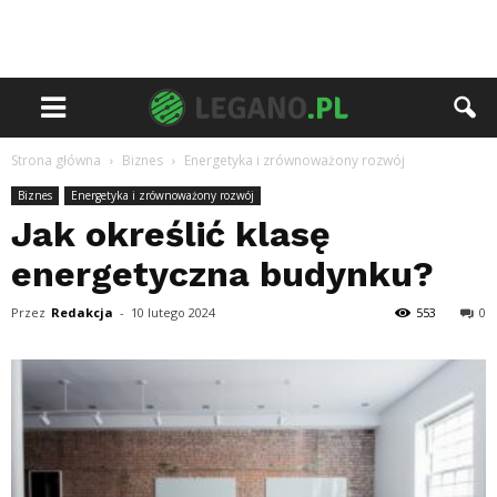
Strona główna
Biznes
Energetyka i zrównoważony rozwój
Biznes
Energetyka i zrównoważony rozwój
Jak określić klasę
energetyczna budynku?
Przez
Redakcja
-
10 lutego 2024
553
0