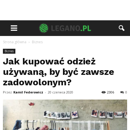
Strona główna
Biznes
Biznes
Jak kupować odzież
używaną, by być zawsze
zadowolonym?
Przez
Kamil Federowicz
-
20 czerwca 2020
2306
0