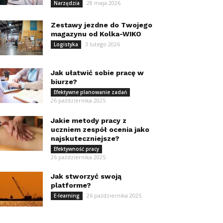
28 maja 2026
Narzędzia
Zestawy jezdne do Twojego
magazynu od Kolka-WIKO
3 lutego 2026
Logistyka
Jak ułatwić sobie pracę w
biurze?
Efektywne planowanie zadań
26 października 2025
Jakie metody pracy z
uczniem zespół ocenia jako
najskuteczniejsze?
Efektywność pracy
26 października 2025
Jak stworzyć swoją
platforme?
26 października 2025
E-learning