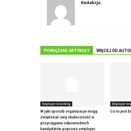
Redakcja
POWIĄZANE ARTYKUŁY
WIĘCEJ OD AUTO
Employer branding
Employer br
W jaki sposób organizacje mogą
Co to jest 
zwiększać swą skuteczność w
przyciąganiu odpowiednich
kandydatów poprzez employer