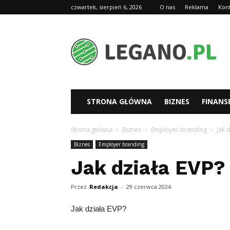
czwartek, sierpień 6, 2026
O nas
Reklama
Kon
Legano.pl
STRONA GŁÓWNA
BIZNES
FINANS
Strona główna
Biznes
Employer branding
Jak 
Biznes
Employer branding
Jak działa EVP?
Przez
Redakcja
-
29 czerwca 2024
Jak działa EVP?