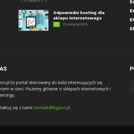
E
E
Odpowiedni hosting dla
sklepu internetowego
E
15 sierpnia 2016
IT
E
NAS
P
no.pl to portal skierowany do ludzi interesujących się
esem w sieci. Piszemy głównie o sklepach internetowych i
lancingu.
taktuj się z nami:
kontakt@legano.pl