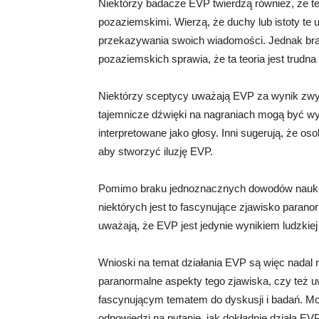
Niektórzy badacze EVP twierdzą również, że te
pozaziemskimi. Wierzą, że duchy lub istoty t
przekazywania swoich wiadomości. Jednak bra
pozaziemskich sprawia, że ta teoria jest trudna
Niektórzy sceptycy uważają EVP za wynik zwyk
tajemnicze dźwięki na nagraniach mogą być w
interpretowane jako głosy. Inni sugerują, że 
aby stworzyć iluzję EVP.
Pomimo braku jednoznacznych dowodów naukow
niektórych jest to fascynujące zjawisko parano
uważają, że EVP jest jedynie wynikiem ludzkie
Wnioski na temat działania EVP są więc nadal 
paranormalne aspekty tego zjawiska, czy też 
fascynującym tematem do dyskusji i badań. Mo
odpowiedzi na pytanie, jak dokładnie działa EVP