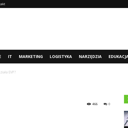
takt
E
IT
MARKETING
LOGISTYKA
NARZĘDZIA
EDUKACJ
działa EVP?
466
0