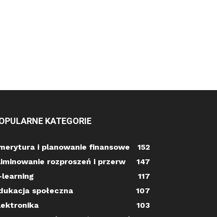
OPULARNE KATEGORIE
merytura i planowanie finansowe
152
liminowanie rozproszeń i przerw
147
-learning
117
dukacja społeczna
107
lektronika
103