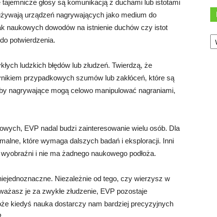
 tajemnicze głosy są komunikacją z duchami lub istotami
e używają urządzeń nagrywających jako medium do
k naukowych dowodów na istnienie duchów czy istot
Ka
 do potwierdzenia.
łych ludzkich błędów lub złudzeń. Twierdzą, że
ynikiem przypadkowych szumów lub zakłóceń, które są
osoby nagrywające mogą celowo manipulować nagraniami,
ych, EVP nadal budzi zainteresowanie wielu osób. Dla
rmalne, które wymaga dalszych badań i eksploracji. Inni
j wyobraźni i nie ma żadnego naukowego podłoża.
niejednoznaczne. Niezależnie od tego, czy wierzysz w
uważasz je za zwykłe złudzenie, EVP pozostaje
że kiedyś nauka dostarczy nam bardziej precyzyjnych
.