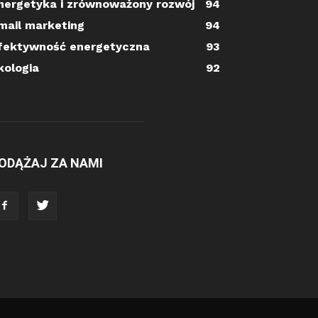
nergetyka i zrównoważony rozwój
94
mail marketing
94
fektywność energetyczna
93
kologia
92
ODĄŻAJ ZA NAMI