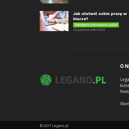
Jak ułatwić sobie pracę w
biurze?
Efektywne planowanie zadań
26 października 2025
O 
Lega
bizn
free
Skon
© 2017 Legano.pl