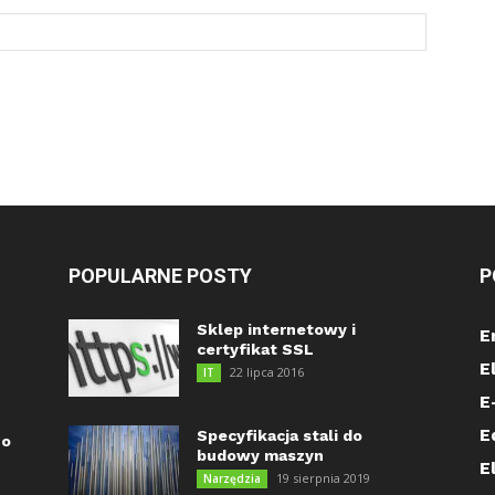
POPULARNE POSTY
P
Sklep internetowy i
E
certyfikat SSL
E
22 lipca 2016
IT
E
E
Specyfikacja stali do
go
budowy maszyn
E
19 sierpnia 2019
Narzędzia