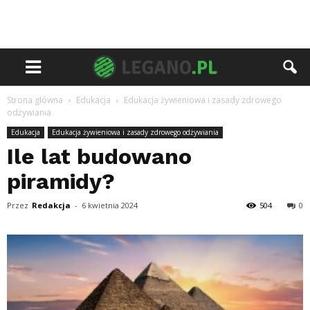
Strona główna
Edukacja
Edukacja żywieniowa i zasady zdrowego
odżywiania
Edukacja
Edukacja żywieniowa i zasady zdrowego odżywiania
Ile lat budowano
piramidy?
Przez
Redakcja
-
6 kwietnia 2024
504
0