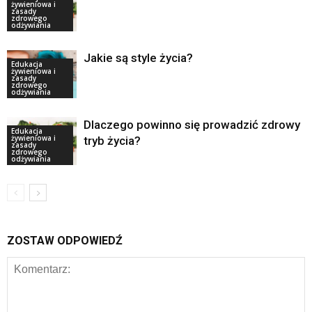
żywieniowa i
zasady
zdrowego
odżywiania
Jakie są style życia?
Edukacja
żywieniowa i
zasady
zdrowego
odżywiania
Dlaczego powinno się prowadzić zdrowy
Edukacja
żywieniowa i
tryb życia?
zasady
zdrowego
odżywiania
ZOSTAW ODPOWIEDŹ