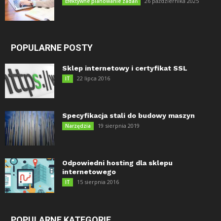
26 października 2025
Efektywne planowanie zadań
POPULARNE POSTY
Sklep internetowy i certyfikat SSL
22 lipca 2016
IT
Specyfikacja stali do budowy maszyn
19 sierpnia 2019
Narzędzia
Odpowiedni hosting dla sklepu
internetowego
15 sierpnia 2016
IT
POPULARNE KATEGORIE