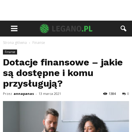
Strona główna
Finanse
Finanse
Dotacje finansowe – jakie
są dostępne i komu
przysługują?
Przez
annapanas
-
13 marca 2021
1384
0