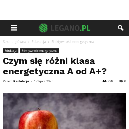
Strona główna
Edukacja
Efektywność energetyczna
Edukacja
Efektywność energetyczna
Czym się różni klasa
energetyczna A od A+?
Przez
Redakcja
-
17 lipca 2025
298
0