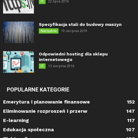
22 lipca 2016
IT
Specyfikacja stali do budowy maszyn
19 sierpnia 2019
Narzędzia
Odpowiedni hosting dla sklepu
internetowego
15 sierpnia 2016
IT
POPULARNE KATEGORIE
Emerytura i planowanie finansowe
152
Eliminowanie rozproszeń i przerw
147
E-learning
117
Edukacja społeczna
107