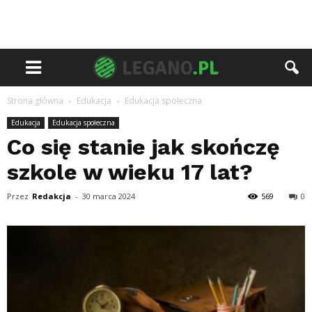
Strona główna
Edukacja
Edukacja społeczna
Edukacja
Edukacja społeczna
Co się stanie jak skończę
szkole w wieku 17 lat?
Przez
Redakcja
-
30 marca 2024
569
0