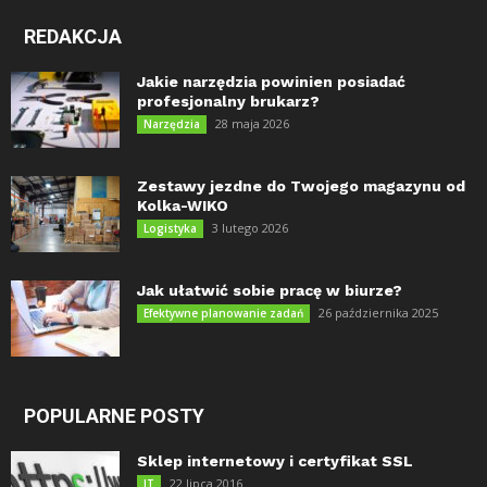
REDAKCJA
Jakie narzędzia powinien posiadać
profesjonalny brukarz?
28 maja 2026
Narzędzia
Zestawy jezdne do Twojego magazynu od
Kolka-WIKO
3 lutego 2026
Logistyka
Jak ułatwić sobie pracę w biurze?
26 października 2025
Efektywne planowanie zadań
POPULARNE POSTY
Sklep internetowy i certyfikat SSL
22 lipca 2016
IT