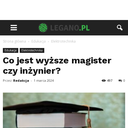
Strona główna
Edukacja
Elektrotechnika
Edukacja
Elektrotechnika
Co jest wyższe magister
czy inżynier?
Przez
Redakcja
-
1 marca 2024
497
0