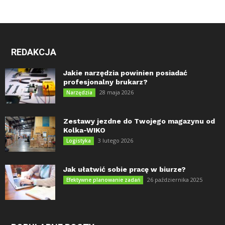
REDAKCJA
Jakie narzędzia powinien posiadać
profesjonalny brukarz?
28 maja 2026
Narzędzia
Zestawy jezdne do Twojego magazynu od
Kolka-WIKO
3 lutego 2026
Logistyka
Jak ułatwić sobie pracę w biurze?
26 października 2025
Efektywne planowanie zadań