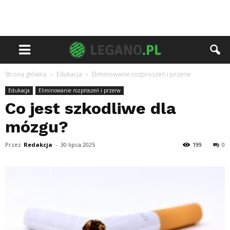
Strona główna
Edukacja
Eliminowanie rozproszeń i przerw
Edukacja
Eliminowanie rozproszeń i przerw
Co jest szkodliwe dla
mózgu?
Przez
Redakcja
-
30 lipca 2025
199
0