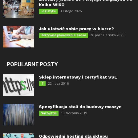
Kolka-WIKO
3 lutego 2026
Logistyka
Jak ułatwić sobie pracę w biurze?
26 października 2025
Efektywne planowanie zadań
POPULARNE POSTY
Sklep internetowy i certyfikat SSL
22 lipca 2016
IT
Specyfikacja stali do budowy maszyn
19 sierpnia 2019
Narzędzia
Odpowiedni hosting dla sklepu