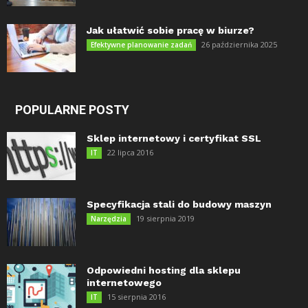
Jak ułatwić sobie pracę w biurze?
26 października 2025
Efektywne planowanie zadań
POPULARNE POSTY
Sklep internetowy i certyfikat SSL
22 lipca 2016
IT
Specyfikacja stali do budowy maszyn
19 sierpnia 2019
Narzędzia
Odpowiedni hosting dla sklepu
internetowego
15 sierpnia 2016
IT