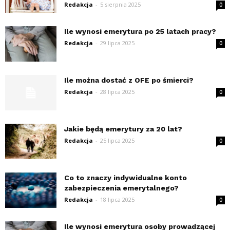
Redakcja
-
5 sierpnia 2025
0
Ile wynosi emerytura po 25 latach pracy?
Redakcja
-
29 lipca 2025
0
Ile można dostać z OFE po śmierci?
Redakcja
-
28 lipca 2025
0
Jakie będą emerytury za 20 lat?
Redakcja
-
25 lipca 2025
0
Co to znaczy indywidualne konto
zabezpieczenia emerytalnego?
Redakcja
-
18 lipca 2025
0
Ile wynosi emerytura osoby prowadzącej