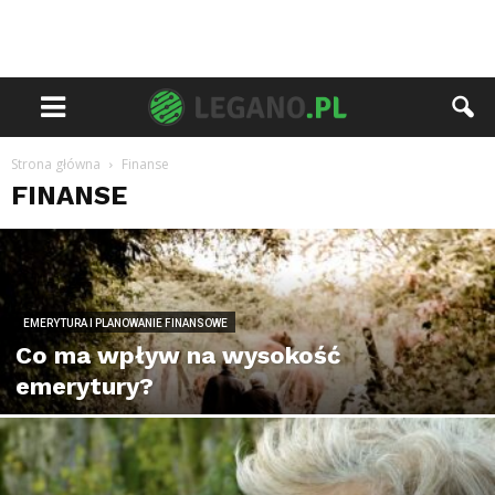
Strona główna
Finanse
FINANSE
EMERYTURA I PLANOWANIE FINANSOWE
Co ma wpływ na wysokość
emerytury?