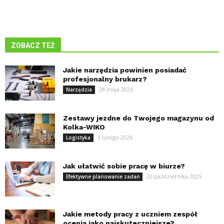
ZOBACZ TEŻ
Jakie narzędzia powinien posiadać
profesjonalny brukarz?
28 maja 2026
Narzędzia
Zestawy jezdne do Twojego magazynu od
Kolka-WIKO
3 lutego 2026
Logistyka
Jak ułatwić sobie pracę w biurze?
26 października 2025
Efektywne planowanie zadań
Jakie metody pracy z uczniem zespół
ocenia jako najskuteczniejsze?