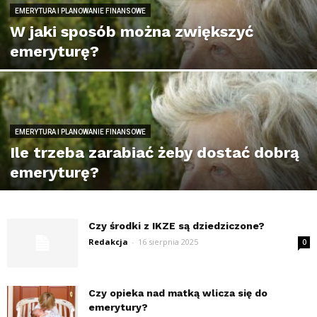
EMERYTURA I PLANOWANIE FINANSOWE
W jaki sposób można zwiększyć
emeryturę?
EMERYTURA I PLANOWANIE FINANSOWE
Ile trzeba zarabiać żeby dostać dobrą
emeryturę?
Czy środki z IKZE są dziedziczone?
Redakcja
-
16 sierpnia 2025
0
Czy opieka nad matką wlicza się do
emerytury?