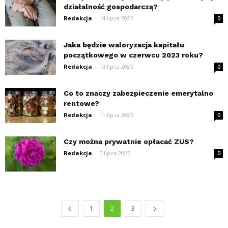
działalność gospodarczą?
Redakcja
-
14 lipca 2025
0
Jaka będzie waloryzacja kapitału
początkowego w czerwcu 2023 roku?
Redakcja
-
13 lipca 2025
0
Co to znaczy zabezpieczenie emerytalno
rentowe?
Redakcja
-
11 lipca 2025
0
Czy można prywatnie opłacać ZUS?
Redakcja
-
5 lipca 2025
0
1
2
3