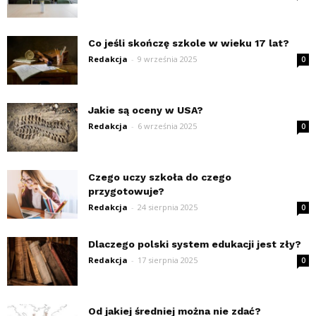
Co jeśli skończę szkole w wieku 17 lat?
Redakcja
-
9 września 2025
0
Jakie są oceny w USA?
Redakcja
-
6 września 2025
0
Czego uczy szkoła do czego
przygotowuje?
Redakcja
-
24 sierpnia 2025
0
Dlaczego polski system edukacji jest zły?
Redakcja
-
17 sierpnia 2025
0
Od jakiej średniej można nie zdać?