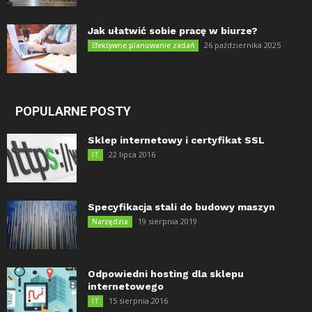
Jak ułatwić sobie pracę w biurze?
26 października 2025
Efektywne planowanie zadań
POPULARNE POSTY
Sklep internetowy i certyfikat SSL
22 lipca 2016
IT
Specyfikacja stali do budowy maszyn
19 sierpnia 2019
Narzędzia
Odpowiedni hosting dla sklepu
internetowego
15 sierpnia 2016
IT