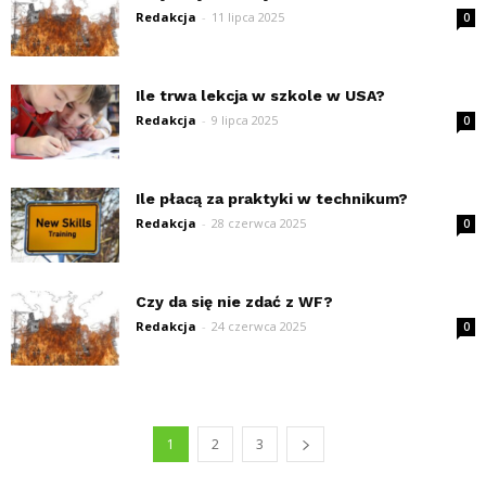
Redakcja
-
11 lipca 2025
0
Ile trwa lekcja w szkole w USA?
Redakcja
-
9 lipca 2025
0
Ile płacą za praktyki w technikum?
Redakcja
-
28 czerwca 2025
0
Czy da się nie zdać z WF?
Redakcja
-
24 czerwca 2025
0
1
2
3