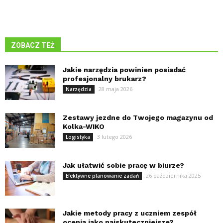
ZOBACZ TEŻ
Jakie narzędzia powinien posiadać
profesjonalny brukarz?
28 maja 2026
Narzędzia
Zestawy jezdne do Twojego magazynu od
Kolka-WIKO
3 lutego 2026
Logistyka
Jak ułatwić sobie pracę w biurze?
26 października 2025
Efektywne planowanie zadań
Jakie metody pracy z uczniem zespół
ocenia jako najskuteczniejsze?